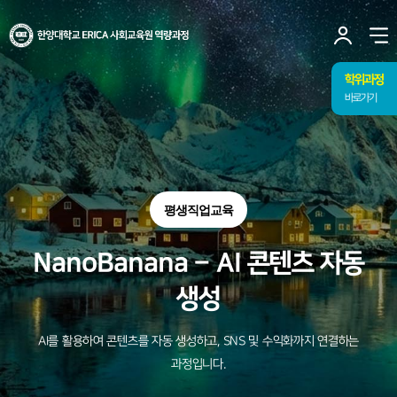
사이트맵 닫기
한양대학교
ERICA
사
사회교육원
유저
열
역량과정
토글
메뉴
학위과정
바로가기
평생직업교육
NanoBanana – AI 콘텐츠 자동
생성
AI를 활용하여 콘텐츠를 자동 생성하고, SNS 및 수익화까지 연결하는
과정입니다.