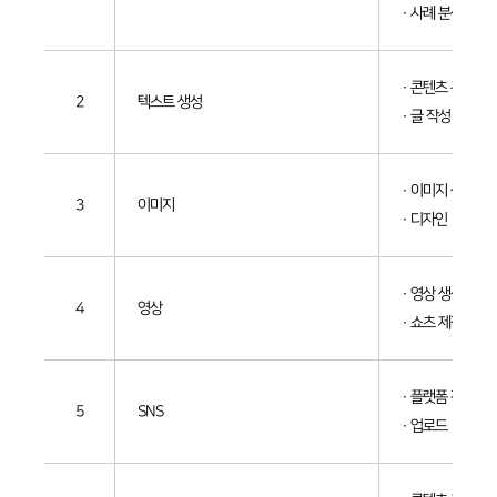
· 사례 분석
· 콘텐츠 구조
2
텍스트 생성
· 글 작성
· 이미지 생성
3
이미지
· 디자인
· 영상 생성
4
영상
· 쇼츠 제작
· 플랫폼 전략
5
SNS
· 업로드