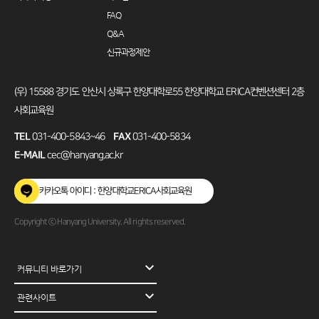
FAQ
Q&A
신규과정제안
(우) 15588 경기도 안산시 상록구 한양대학로55 한양대학교 ERICA컨벤션센터 2층
사회교육원
TEL
031-400-5843~46
FAX
031-400-5834
E-MAIL
cec@hanyang.ac.kr
카카오톡 아이디 : 한양대학교ERICA사회교육원
Copyright ⓒ Hanyang University. All rights reserved.
커뮤니티 바로가기
(사)한국대학평생교육원협의회
관련사이트