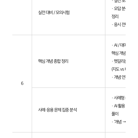
· 실전 모의시험(
· 오답 분석 및 
실전 대비 / 모의시험
정리
· 응시 전략 안내
· AI / 데이터 /
핵심 개념 재정리
핵심 개념 종합 정리
· 헷갈리는 개념 
(지도 vs 비지도 
· 개념 연결형 문
6
· 사례형 문항 해
· AI 활용 시나리
사례·응용 문제 집중 분석
풀이
· ‘개념 → 사례’