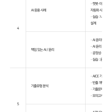
· 챗봇·이미지 
AI 응용 사례
자동화 사례
· 실습 : 나만의 미
설계
4
· AI 윤리의 필요
· AI 윤리 10대 
책임 있는 AI / 윤리
· 공정성·투명성
· 실습 : 윤리 이
· AICE 기출 유
· 빈출 개념 50 
기출유형 분석
· 기출문제 풀이 
· 모의고사 1회
5