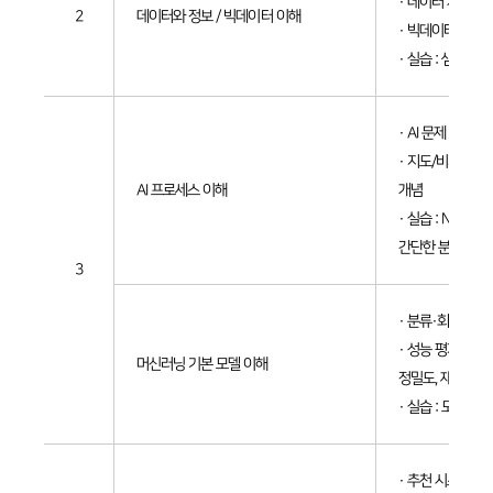
· 데이터 처리 과
2
데이터와 정보 / 빅데이터 이해
· 빅데이터 5V 
· 실습 : 샘플 데
· AI 문제 해결 
· 지도/비지도/
AI 프로세스 이해
개념
· 실습 : No-Co
간단한 분류 모델
3
· 분류·회귀 기본
· 성능 평가 지표
머신러닝 기본 모델 이해
정밀도, 재현율, F
· 실습 : 모델 성
· 추천 시스템 개