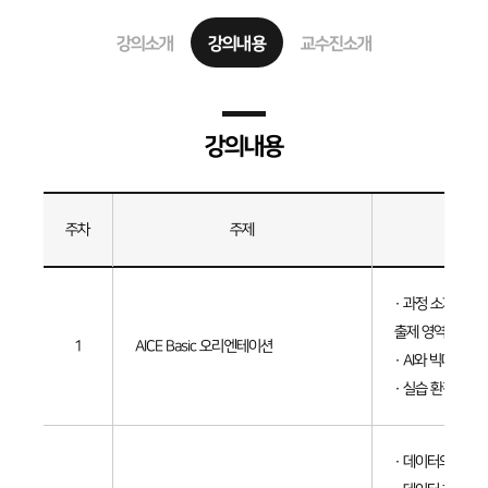
강의소개
강의내용
교수진소개
강의내용
주차
주제
세부내
강의내용
· 과정 소개 / AICE
출제 영역 분석
1
AICE Basic 오리엔테이션
· AI와 빅데이터
· 실습 환경 소개(e
· 데이터의 특성