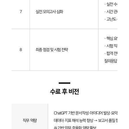
· 실전 수준 모의
7
실전 모의고사 심화
· 시간 관리 전략
· 고난도·함정 문
· 핵심 요약 노트
· 시험 직전 체
8
최종 점검 및 시험 전략
· 합격 전략 정리
질의응답
수료 후 비전
수료
후
ChatGPT 기반 문서작성·아이디어 발상·요약 등 실무
비전
직무 역량
데이터·지표 해석 능력 향상 → 보고서 품질 향상
AI 기반 업무 효율화 역량 확보