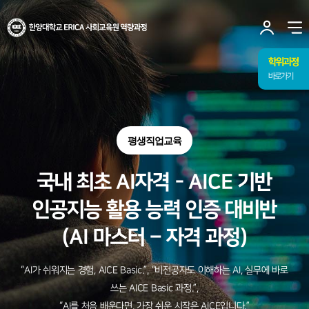
사이트맵 닫기
한양대학교
ERICA
사
사회교육원
유저
열
역량과정
토글
메뉴
학위과정
바로가기
평생직업교육
국내 최초 AI자격 - AICE 기반
인공지능 활용 능력 인증 대비반
(AI 마스터 – 자격 과정)
“AI가 쉬워지는 경험, AICE Basic.”, “비전공자도 이해하는 AI, 실무에 바로
쓰는 AICE Basic 과정.”,
“AI를 처음 배운다면, 가장 쉬운 시작은 AICE입니다.”