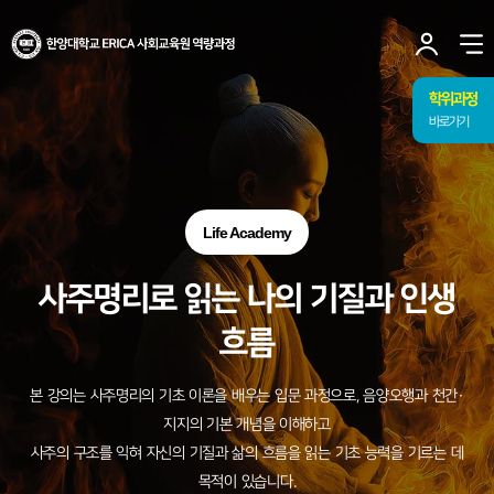
사이트맵 닫기
한양대학교
ERICA
사
사회교육원
유저
열
역량과정
토글
메뉴
학위과정
바로가기
Life Academy
사주명리로 읽는 나의 기질과 인생
흐름
본 강의는 사주명리의 기초 이론을 배우는 입문 과정으로, 음양오행과 천간·
지지의 기본 개념을 이해하고
사주의 구조를 익혀 자신의 기질과 삶의 흐름을 읽는 기초 능력을 기르는 데
목적이 있습니다.