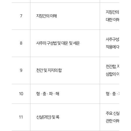
지장간의 구조와
7
지장간의 이해
대한 이해
사주구성과 역법,
8
사주의 구성법 및 대운 및 세운
작용에 대한 이해
천간합, 지지육합,
9
천간 및 지지의 합
삼합의 이해
10
형 · 충 · 파 · 해
형 · 충 · 파 · 
주요 신살(귀인) 
11
신살(귀인) 및 록
관한 이해