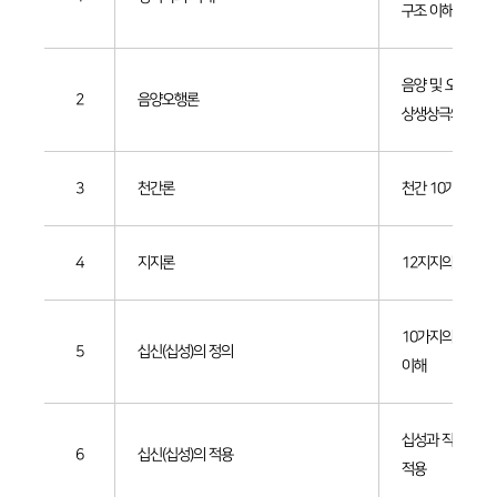
구조 이해
음양 및 오행의 
2
음양오행론
상생상극의 이해
3
천간론
천간 10개의 성질
4
지지론
12지지의 성질 및
10가지의 별-십
5
십신(십성)의 정의
이해
십성과 직업 및 
6
십신(십성)의 적용
적용