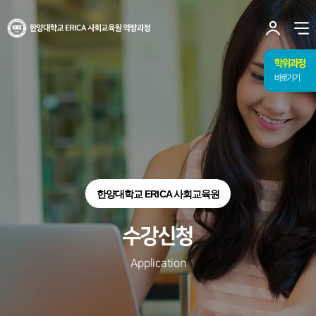
사이트맵 닫기
한양대학교
ERICA
사
사회교육원
유저
열
역량과정
토글
메뉴
학위과정
바로가기
한양대학교 ERICA 사회교육원
수강신청
Application