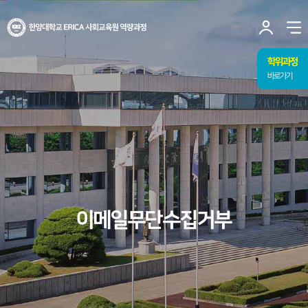
사이트맵 닫기
한양대학교
ERICA
사
사회교육원
유저
열
역량과정
토글
메뉴
학위과정
바로가기
이메일무단수집거부